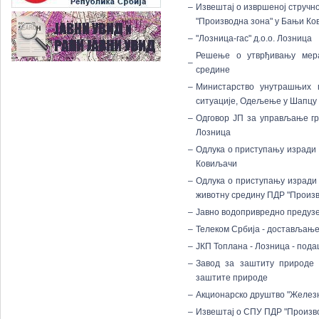
–
Извештај о извршеној стручн
"Производна зона" у Бањи К
–
"Лозница-гас" д.о.о. Лозница
Решење о утврђивању мер
–
средине
–
Министарство унутрашњих 
ситуације, Одељење у Шапцу
–
Одговор ЈП за управљање г
Лозница
–
Одлука о приступању изради
Ковиљачи
–
Одлука о приступању изради
животну средину ПДР "Произ
–
Јавно водопривредно предуз
–
Телеком Србија - достављање
–
ЈКП Топлана - Лозница - пода
–
Завод за заштиту природе
заштите природе
–
Акционарско друштво "Железн
–
Извештај о СПУ ПДР "Произв