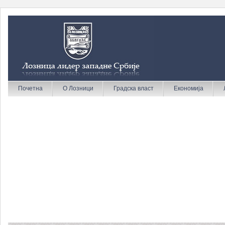
Почетна
О Лозници
Градска власт
Економија