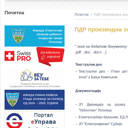
Почетна
Почетна
ПДР производна зон
ПДР производна з
* линк ка додатом документу 
.pdf, .doc, .docx...).
Текстуални део
–
Текстуални део - План дет
зона" у Бањи Ковиљачи
Документација
–
ЈП Дирекција за развој
"Урбоплан" Лозница
–
Електросрбија Краљево, ЕД 
–
ЈП "Електромрежа" Србије