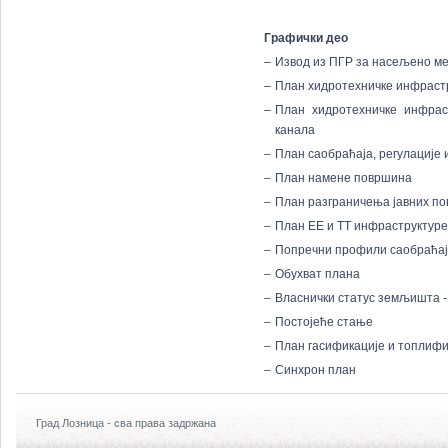
Графички део
–
Извод из ПГР за насељено м
–
План хидротехничке инфраст
–
План хидротехничке инфрас
канала
–
План саобраћаја, регулације 
–
План намене површина
–
План разграничења јавних п
–
План ЕЕ и ТТ инфраструктуре
–
Попречни профили саобраћа
–
Обухват плана
–
Власнички статус земљишта -
–
Постојеће стање
–
План гасификације и топлифи
–
Синхрон план
Град Лозница - сва права задржана