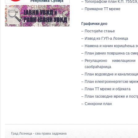
–
Топографски план К.П. 755/19,
–
Примарне ТТ мреже
Графички део
–
Постојеће стање
–
Извод из ГУП-а Лозница
–
Намена и начин коришћења 
–
План јавних површина са см
–
Регулационо нивелацион
саобраћајница
–
План водоводне и канализаци
–
План електроенергетске мреж
–
План ТТ мреже и објеката
–
План гасоводне мреже и пост
–
Синхрони план
Град Лозница - сва права задржана