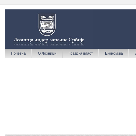
Почетна
О Лозници
Градска власт
Економија