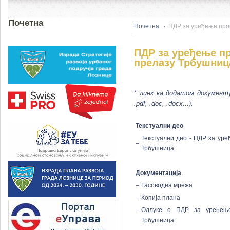
Почетна
Почетна
ПДР за уређење про
ПДР за уређење п
прелазу Трбушниц
* линк ка додатом документу
.pdf, .doc, .docx...).
Текстуални део
Текстуални део - ПДР за ур
–
Трбушница
Документација
–
Гасоводна мрежа
–
Копија плана
–
Одлуке о ПДР за уређење
Трбушница