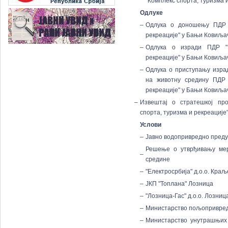
"Комплекс спорта, туризма 
Одлуке
–
Одлука о доношењу ПДР "
рекреације" у Бањи Ковиља
–
Одлука о изради ПДР "К
рекреације" у Бањи Ковиља
–
Одлука о приступању изра
на животну средину ПДР 
рекреације" у Бањи Ковиља
–
Извештај о стратешкој пр
спорта, туризма и рекреациј
Услови
–
Јавно водопривредно преду
Решење о утврђивању мер
–
средине
–
"Електросрбија" д.о.о. Кра
–
ЈКП "Топлана" Лозница
–
"Лозница-Гас" д.о.о. Лозниц
–
Министарство пољопривред
–
Министарство унутрашњих 