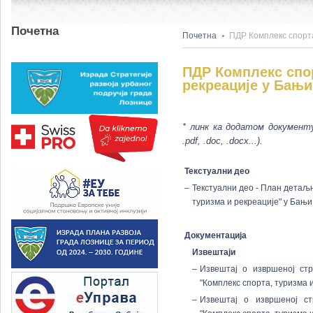
Почетна
Почетна
ПДР Комплекс спорта
ПДР Комплекс спор
рекреације у Бањ
* линк ка додатом документу
.pdf, .doc, .docx...).
Текстуални део
–
Текстуални део - План детаљн
туризма и рекреације" у Бањ
Документација
Извештаји
–
Извештај о извршеној стр
"Комплекс спорта, туризма 
–
Извештај о извршеној ст