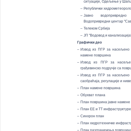
ситуације, Одељење у Шап
–
Републички хидрометеорол
–
Јавно водопривредно 
Водопривредни центар "Са
–
Телеком Србија
–
ЈП "Водовод и канализација
Графички део
–
Извод из ПГР за насељено
намене површина
–
Извод из ПГР за насеље
грађевинско подручје са пов
–
Извод из ПГР за насељено
саобраћаја, регулације и нив
–
План намене површина
–
Обухват плана
–
План површина јавне намене
–
План ЕЕ и ТТ инфраструктуре
–
Синхрон план
–
План хидр
о
техничке инфраст
–
План разграничења површина