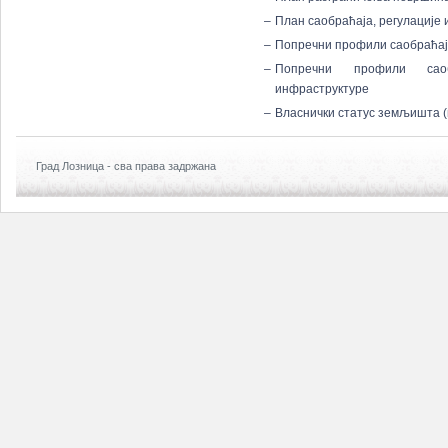
–
План саобраћаја, регулације 
–
Попречни профили саобраћа
–
Попречни профили сао
инфраструктуре
–
Власнички статус земљишта (
Град Лозница - сва права задржана