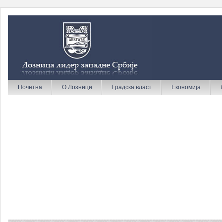
Почетна
О Лозници
Градска власт
Економија