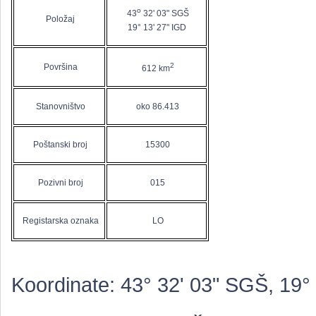
o
43
32' 03" SGŠ
Položaj
19° 13' 27" IGD
2
Površina
612 km
Stanovništvo
oko 86.413
Poštanski broj
15300
Pozivni broj
015
Registarska oznaka
LO
Koordinate: 43° 32' 03" SGŠ, 19°