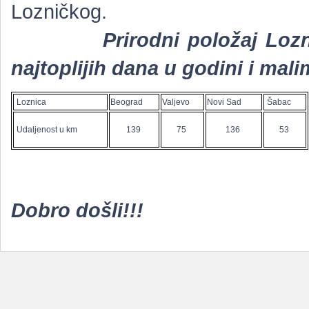
Lozničkog.
Prirodni položaj Loz
najtoplijih dana u godini i mal
Loznica
Beograd
Valjevo
Novi Sad
Šabac
Udaljenost u km
139
75
136
53
Dobro došli!!!