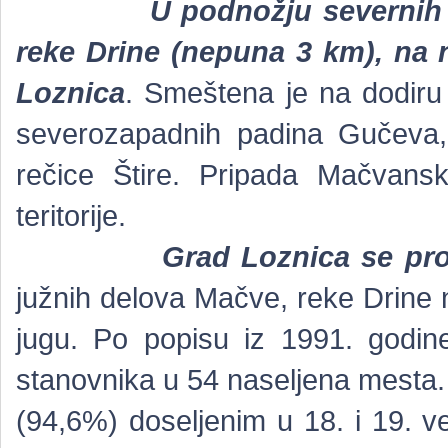
U podnožju severnih
reke Drine (nepuna 3 km), na 
Loznica
. Smeštena je na dodiru a
severozapadnih padina Gučeva, 
rečice Štire. Pripada Mačvans
teritorije.
Grad Loznica se pro
južnih delova Mačve, reke Drine 
jugu. Po popisu iz 1991. godin
stanovnika u 54 naseljena mesta.
(94,6%) doseljenim u 18. i 19. 