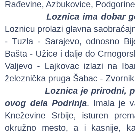
Rađevine, Azbukovice, Podgorine, 
Loznica ima dobar ge
Loznicu prolazi glavna saobraćaj
- Tuzla - Sarajevo, odnosno Bije
Bašta - Užice i dalje do Crnogor
Valjevo - Lajkovac izlazi na Iba
železnička pruga Šabac - Zvornik
Loznica je prirodni, p
ovog dela Podrinja
. Imala je v
Kneževine Srbije, isturen pre
okružno mesto, a i kasnije, k